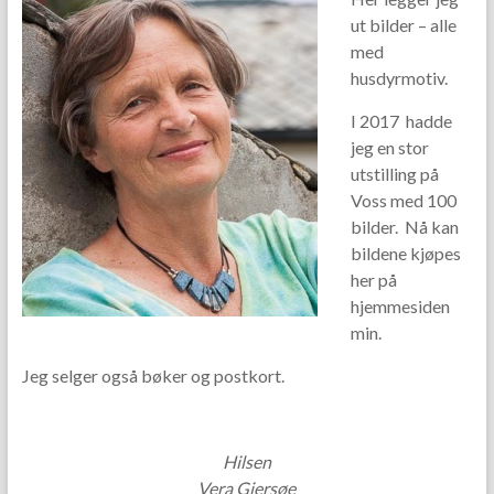
ut bilder – alle
med
husdyrmotiv.
I 2017 hadde
jeg en stor
utstilling på
Voss med 100
bilder. Nå kan
bildene kjøpes
her på
hjemmesiden
min.
Jeg selger også bøker og postkort.
Hilsen
Vera Gjersøe