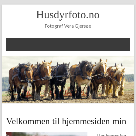
Skip
Husdyrfoto.no
to
content
Fotograf Vera Gjersøe
Meny
Velkommen til hjemmesiden min
Her legger jeg